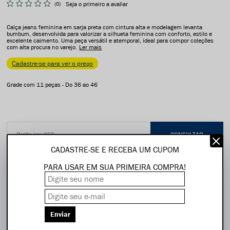
(0)
Seja o primeiro a avaliar
Calça jeans feminina em sarja preta com cintura alta e modelagem levanta
bumbum, desenvolvida para valorizar a silhueta feminina com conforto, estilo e
excelente caimento. Uma peça versátil e atemporal, ideal para compor coleções
com alta procura no varejo.
Ler mais
Cadastre-se para ver o preço
Grade com 11 peças - Do 36 ao 46
CADASTRE-SE E RECEBA UM CUPOM
Compartilhe:
PARA USAR EM SUA PRIMEIRA COMPRA!
Frete grátis SP (capital e grande SP) a partir de R$2.200
Enviar
5% Off na primeira compra