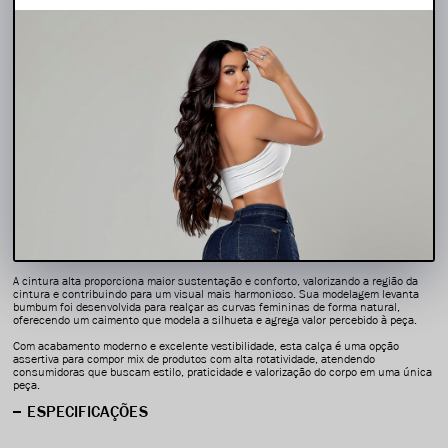
5% Off no pix
DESCRIÇÃO COMPLETA
Código identificador (SKU):
00422-1
A calça jeans feminina em sarja preta é uma peça estratégica para lojistas que
buscam oferecer produtos com forte apelo comercial e excelente aceitação entre
as consumidoras. Seu design combina elegância, conforto e modelagem moderna,
atendendo às principais tendências do mercado feminino.
Produzida em tecido sarja preto de alta qualidade, a peça apresenta visual
sofisticado e versátil, permitindo composições que transitam facilmente entre
propostas casuais e urbanas. O tecido possui excelente durabilidade e resistência
ao uso diário, além de manter a intensidade da cor por mais tempo, reduzindo o
aspecto de desgaste precoce.
A cintura alta proporciona maior sustentação e conforto, valorizando a região da
cintura e contribuindo para um visual mais harmonioso. Sua modelagem levanta
bumbum foi desenvolvida para realçar as curvas femininas de forma natural,
oferecendo um caimento que modela a silhueta e agrega valor percebido à peça.
Com acabamento moderno e excelente vestibilidade, esta calça é uma opção
assertiva para compor mix de produtos com alta rotatividade, atendendo
consumidoras que buscam estilo, praticidade e valorização do corpo em uma única
peça.
ESPECIFICAÇÕES