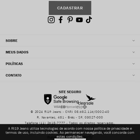
CADASTRAR
SOBRE
MEUS DADOS
POLÍTICAS
CONTATO
SITE SEGURO
© 2024 Ri19 Jeans - CNPJ 08.682.116/0002-40
R. Xavantes, 481 - Brás - SP, 03027-000
Telefone (11) 2618-7777 - Todos os direitos reservados.
A RI19 Jeans utiliza tecnologias de acordo com nossa política de privacidade e
termos de uso, incluindo cookies. Ao permanecer navegando, você concorda com
estas condições.
Plataforma