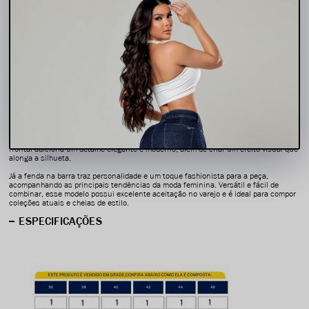
5% Off no pix
DESCRIÇÃO COMPLETA
Código identificador (SKU):
79072
A calça jeans feminina com cintura alta e modelagem levanta bumbum é uma peça
indispensável para lojistas que desejam oferecer jeans modernos, estilosos e com
ótimo caimento. Desenvolvida para valorizar a silhueta, ela combina conforto,
tendência e um visual sofisticado que chama atenção na vitrine.
A modelagem levanta bumbum proporciona um encaixe impecável no corpo,
enquanto a cintura alta garante mais valorização e conforto ao vestir. A costura
frontal adiciona um detalhe elegante e moderno, além de criar um efeito visual que
alonga a silhueta.
Já a fenda na barra traz personalidade e um toque fashionista para a peça,
acompanhando as principais tendências da moda feminina. Versátil e fácil de
combinar, esse modelo possui excelente aceitação no varejo e é ideal para compor
coleções atuais e cheias de estilo.
ESPECIFICAÇÕES