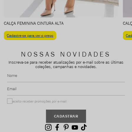
CALÇA FEMININA CINTURA ALTA
CALÇ
Cadastre-se para ver o preço
Cad
NOSSAS NOVIDADES
Inscreva-se para receber atualizações por e-mail sobre as últimas
coleções, campanhas e novidades.
Nome
Email
aceito receber promoções por e-mail
CADASTRAR