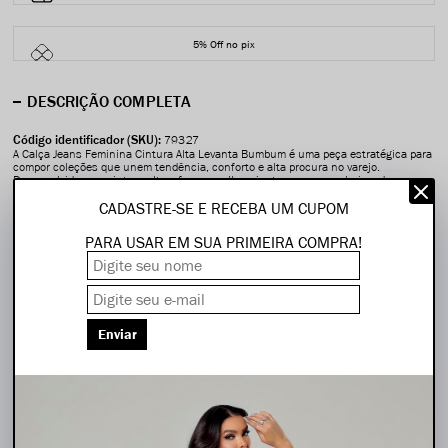
5% Off no pix
DESCRIÇÃO COMPLETA
Código identificador (SKU):
79327
A Calça Jeans Feminina Cintura Alta Levanta Bumbum é uma peça estratégica para
compor coleções que unem tendência, conforto e alta procura no varejo.
Desenvolvida com cintura alta, oferece melhor ajuste ao corpo, valorizando a
silhueta feminina e proporcionando mais segurança e conforto durante o uso.
CADASTRE-SE E RECEBA UM CUPOM
Sua modelagem levanta bumbum foi criada para realçar as curvas de forma
natural, entregando um caimento que agrada diferentes perfis de consumidoras. O
PARA USAR EM SUA PRIMEIRA COMPRA!
diferencial do cinto jeans que acompanha a peça agrega valor ao produto,
permitindo composições mais completas e sofisticadas.
A fenda na barra adiciona um toque moderno e atual ao design, seguindo as
principais tendências da moda feminina e tornando a peça ainda mais versátil para
diferentes ocasiões. O acabamento em cor amaciada especial proporciona um
visual elegante e contemporâneo, além de garantir toque macio e maior conforto
Enviar
no vestir.
Uma peça indispensável para lojistas que buscam produtos com excelente
aceitação comercial, alta versatilidade e forte apelo de venda.
ESPECIFICAÇÕES